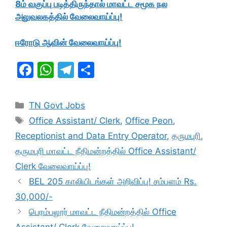
8ம் வகுப்பு படித்திருந்தால் மாவட்ட சமூக நல
அலுவலகத்தில் வேலைவாய்ப்பு!
ஈரோடு ஆவின் வேலைவாய்ப்பு!
F
W
T
S
a
h
el
h
c
at
e
ar
Categories
TN Govt Jobs
e
s
gr
e
Tags
Office Assistant/ Clerk
,
Office Peon
,
b
A
a
Receptionist and Data Entry Operator
,
தருமபுரி
,
o
p
m
தருமபுரி மாவட்ட நீதிமன்றத்தில் Office Assistant/
o
p
Clerk வேலைவாய்ப்பு!
k
BEL 205 காலியிடங்கள் அறிவிப்பு! சம்பளம் Rs.
30,000/-
பெரம்பலூர் மாவட்ட நீதிமன்றத்தில் Office