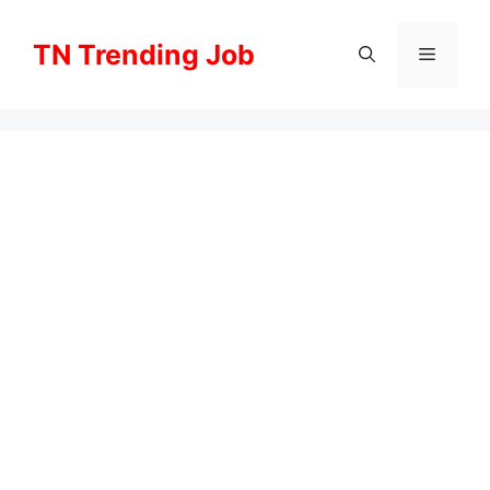
Skip
to
TN Trending Job
Menu
content