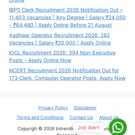
IBPS Clerk Recruitment 2026 Notification Out –
11,403 Vacancies | Any Degree | Salary ₹24,050
– ₹64,480 | Apply Online Before 21 August
Aadhaar Operator Recruitment 2026: 282
Vacancies | Salary ₹20,000 | Apply Online
IOCL Recruitment 2026: 394 Non-Executive
Posts – Apply Online Now
NCERT Recruitment 2026 Notification Out for
173 Clerk, Computer Operator Posts, Apply Now
Privacy Policy
Disclaimer
Terms and Conditions
Contact Us
About Us
Join
Job Alert
Copyrigh © 2026 tntrendingjob.com. All Rights