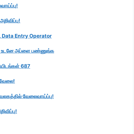
ாய்ப்பு!
அறிவிப்பு!
k, Data Entry Operator
பு! உடனே அப்ளை பண்ணுங்க
லியிடங்கள் 687
் வேலை!
லுவலகத்தில் வேலைவாய்ப்பு!
ிவிப்பு!