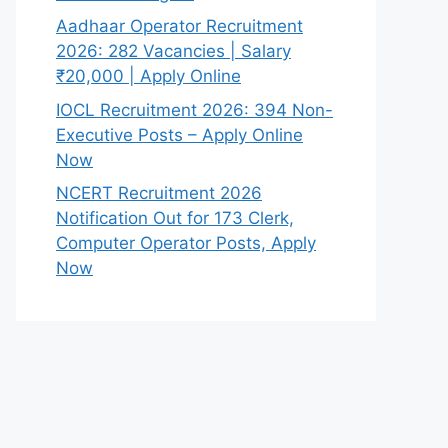
Aadhaar Operator Recruitment
2026: 282 Vacancies | Salary
₹20,000 | Apply Online
IOCL Recruitment 2026: 394 Non-
Executive Posts – Apply Online
Now
NCERT Recruitment 2026
Notification Out for 173 Clerk,
Computer Operator Posts, Apply
Now