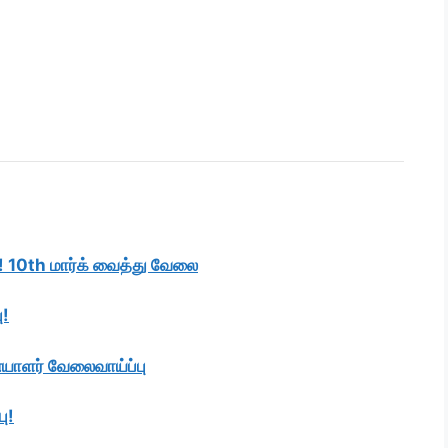
ு! 10th மார்க் வைத்து வேலை
ு!
ையாளர் வேலைவாய்ப்பு
ு!