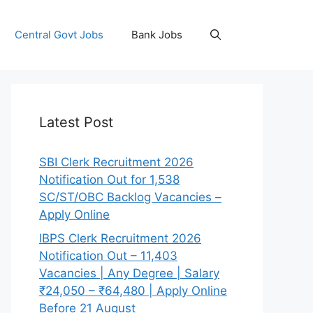
Central Govt Jobs
Bank Jobs
Latest Post
SBI Clerk Recruitment 2026
Notification Out for 1,538
SC/ST/OBC Backlog Vacancies –
Apply Online
IBPS Clerk Recruitment 2026
Notification Out – 11,403
Vacancies | Any Degree | Salary
₹24,050 – ₹64,480 | Apply Online
Before 21 August