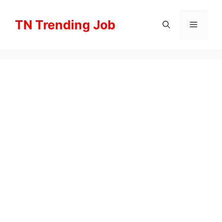
Skip
to
TN Trending Job
Menu
content