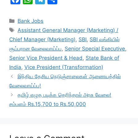
a
h
el
h
c
at
e
ar
Categories
Bank Jobs
e
s
gr
e
Tags
Assistant General Manager (Marketing) /
b
A
a
Chief Manager (Marketing)
,
SBI
,
SBI வங்கியில்
o
p
m
சூப்பரான வேலைவாய்ப்பு
,
Senior Special Executive
,
o
p
Senior Vice President & Head
,
State Bank of
k
India
,
Vice President (Transformation)
இந்திய தேசிய நெடுஞ்சாலைகள் ஆணையத்தில்
வேலைவாய்ப்பு!
தமிழ் எழுத படிக்க தெரிந்தால் அரசு வேலை!
சம்பளம் Rs.15,700 to Rs.50,000