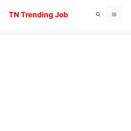
Skip
to
TN Trending Job
Menu
content