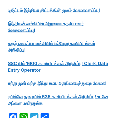
டிஜிட்டல் இந்தியா திட்டத்தின் மூலம் வேலைவாய்ப்பு!
இந்தியன் வங்கியில் அலுவலக உதவியாளர்
வேலைவாய்ப்பு!
கரூர் வைஸ்யா வங்கியில் பல்வேறு காலியிடங்கள்
அறிவிப்பு!
SSC யில் 1600 காலியிடங்கள் அறிவிப்பு! Clerk, Data
Entry Operator
சற்று முன் வந்த இந்து சமய அறநிலையத்துறை வேலை!
ரயில்வே துறையில் 535 காலியிடங்கள் அறிவிப்பு! உடனே
அப்ளை பண்ணுங்க
F
W
T
S