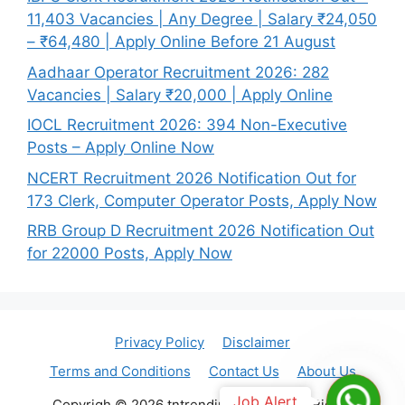
11,403 Vacancies | Any Degree | Salary ₹24,050
– ₹64,480 | Apply Online Before 21 August
Aadhaar Operator Recruitment 2026: 282
Vacancies | Salary ₹20,000 | Apply Online
IOCL Recruitment 2026: 394 Non-Executive
Posts – Apply Online Now
NCERT Recruitment 2026 Notification Out for
173 Clerk, Computer Operator Posts, Apply Now
RRB Group D Recruitment 2026 Notification Out
for 22000 Posts, Apply Now
Privacy Policy
Disclaimer
Terms and Conditions
Contact Us
About Us
Join
Job Alert
Copyrigh © 2026 tntrendingjob.com. All Rights