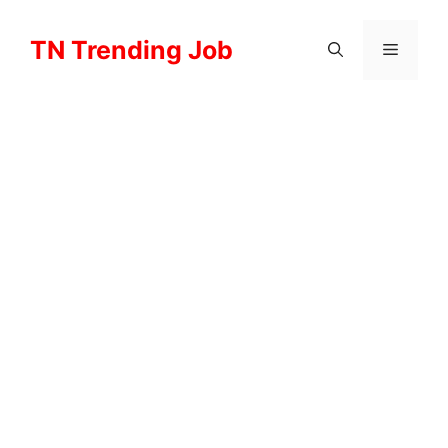
Skip
to
TN Trending Job
Menu
content