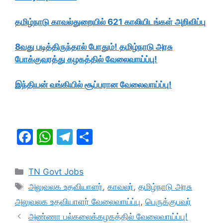
தமிழ்நாடு காவல்துறையில் 621 காலியிடங்கள் அறிவிப்பு
8வது படித்திருந்தால் போதும்! தமிழ்நாடு அரசு
போக்குவரத்து கழகத்தில் வேலைவாய்ப்பு!
இந்தியன் வங்கியில் சூப்பரான வேலைவாய்ப்பு!
F
W
T
S
a
h
el
h
c
at
e
ar
Categories
TN Govt Jobs
e
s
gr
e
Tags
அலுவலக உதவியாளர்
,
காவலர்
,
தமிழ்நாடு அரசு
b
A
a
அலுவலக உதவியாளர் வேலைவாய்ப்பு
,
பெருக்குபவர்
o
p
m
அண்ணா பல்கலைக்கழகத்தில் வேலைவாய்ப்பு!