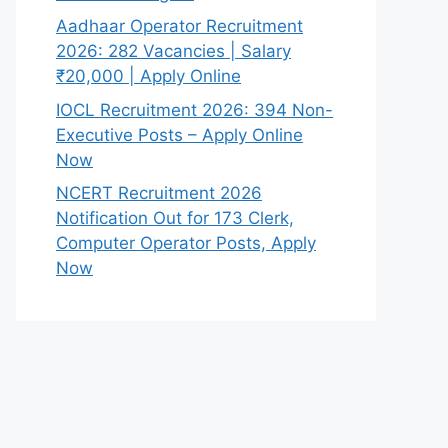
Aadhaar Operator Recruitment
2026: 282 Vacancies | Salary
₹20,000 | Apply Online
IOCL Recruitment 2026: 394 Non-
Executive Posts – Apply Online
Now
NCERT Recruitment 2026
Notification Out for 173 Clerk,
Computer Operator Posts, Apply
Now