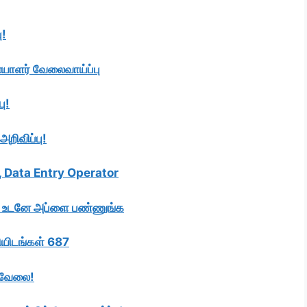
ு!
ையாளர் வேலைவாய்ப்பு
ு!
அறிவிப்பு!
k, Data Entry Operator
பு! உடனே அப்ளை பண்ணுங்க
லியிடங்கள் 687
் வேலை!