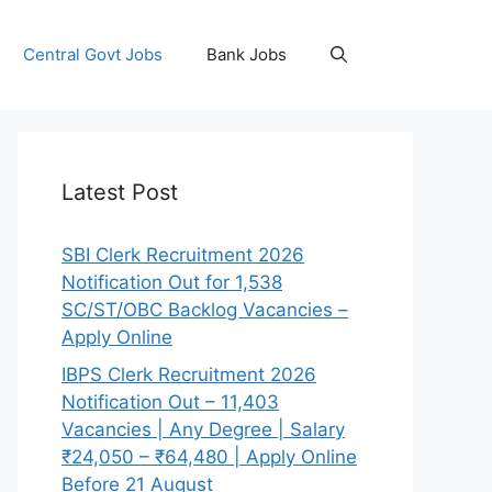
Central Govt Jobs
Bank Jobs
Latest Post
SBI Clerk Recruitment 2026
Notification Out for 1,538
SC/ST/OBC Backlog Vacancies –
Apply Online
IBPS Clerk Recruitment 2026
Notification Out – 11,403
Vacancies | Any Degree | Salary
₹24,050 – ₹64,480 | Apply Online
Before 21 August