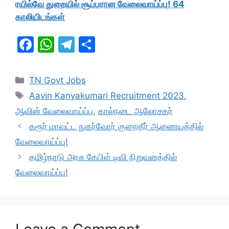
ரயில்வே துறையில் சூப்பரான வேலைவாய்ப்பு! 64
காலியிடங்கள்
F
W
T
S
a
h
el
h
c
at
e
ar
Categories
TN Govt Jobs
e
s
gr
e
Tags
Aavin Kanyakumari Recruitment 2023
,
b
A
a
ஆவின் வேலைவாய்ப்பு
,
கால்நடை ஆலோசகர்
o
p
m
கரூர் மாவட்ட நுகர்வோர் குறைதீர் ஆணையத்தில்
o
p
வேலைவாய்ப்பு!
k
தமிழ்நாடு அரசு கேபிள் டிவி நிறுவனத்தில்
வேலைவாய்ப்பு!