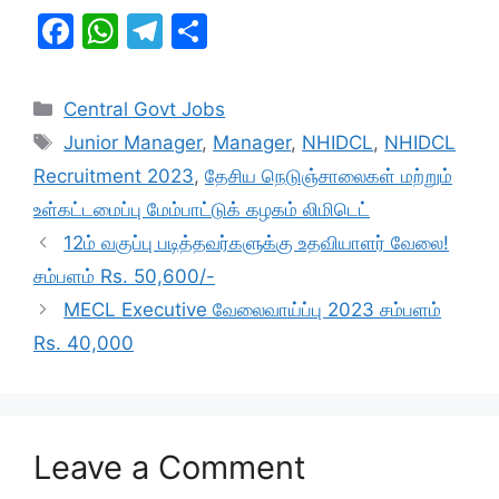
F
W
T
S
a
h
el
h
c
at
e
ar
Categories
Central Govt Jobs
e
s
gr
e
Tags
Junior Manager
,
Manager
,
NHIDCL
,
NHIDCL
b
A
a
Recruitment 2023
,
தேசிய நெடுஞ்சாலைகள் மற்றும்
o
p
m
உள்கட்டமைப்பு மேம்பாட்டுக் கழகம் லிமிடெட்
o
p
12ம் வகுப்பு படித்தவர்களுக்கு உதவியாளர் வேலை!
k
சம்பளம் Rs. 50,600/-
MECL Executive வேலைவாய்ப்பு 2023 சம்பளம்
Rs. 40,000
Leave a Comment