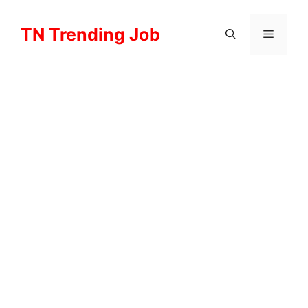
Skip
to
TN Trending Job
Menu
content