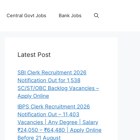
Central Govt Jobs
Bank Jobs
Latest Post
SBI Clerk Recruitment 2026
Notification Out for 1,538
SC/ST/OBC Backlog Vacancies –
Apply Online
IBPS Clerk Recruitment 2026
Notification Out – 11,403
Vacancies | Any Degree | Salary
₹24,050 – ₹64,480 | Apply Online
Before 21 August