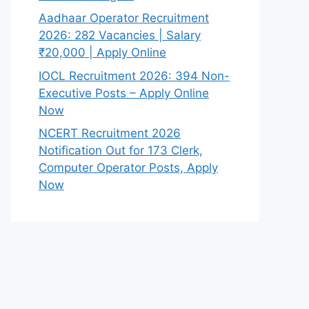
Aadhaar Operator Recruitment
2026: 282 Vacancies | Salary
₹20,000 | Apply Online
IOCL Recruitment 2026: 394 Non-
Executive Posts – Apply Online
Now
NCERT Recruitment 2026
Notification Out for 173 Clerk,
Computer Operator Posts, Apply
Now