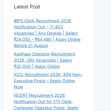
Latest Post
IBPS Clerk Recruitment 2026
Notification Out – 11,403
Vacancies | Any Degree | Salary
₹24,050 – ₹64,480 | Apply Online
Before 21 August
Aadhaar Operator Recruitment
2026: 282 Vacancies | Salary
₹20,000 | Apply Online
IOCL Recruitment 2026: 394 Non-
Executive Posts – Apply Online
Now
NCERT Recruitment 2026
Notification Out for 173 Clerk,
Computer Operator Posts, Apply