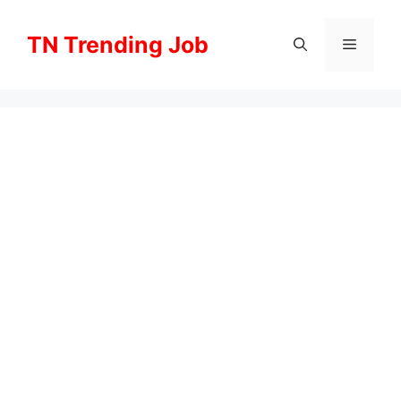
Skip
to
TN Trending Job
Menu
content