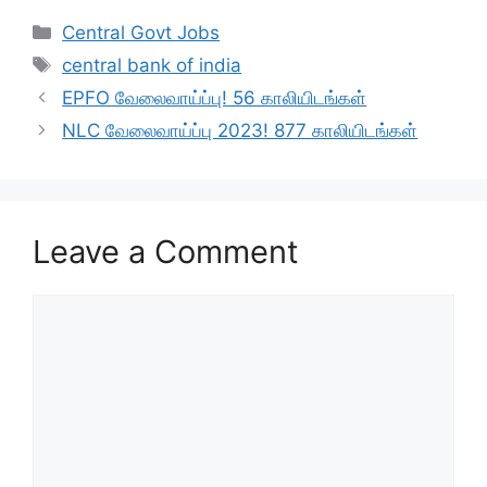
c
at
e
ar
Categories
Central Govt Jobs
e
s
gr
e
Tags
central bank of india
b
A
a
EPFO வேலைவாய்ப்பு! 56 காலியிடங்கள்
o
p
m
NLC வேலைவாய்ப்பு 2023! 877 காலியிடங்கள்
o
p
k
Leave a Comment
Comment