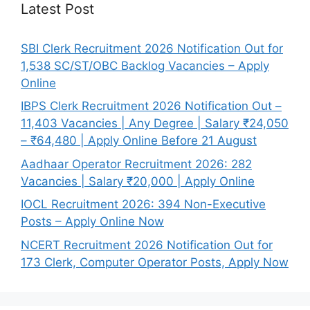
Latest Post
SBI Clerk Recruitment 2026 Notification Out for
1,538 SC/ST/OBC Backlog Vacancies – Apply
Online
IBPS Clerk Recruitment 2026 Notification Out –
11,403 Vacancies | Any Degree | Salary ₹24,050
– ₹64,480 | Apply Online Before 21 August
Aadhaar Operator Recruitment 2026: 282
Vacancies | Salary ₹20,000 | Apply Online
IOCL Recruitment 2026: 394 Non-Executive
Posts – Apply Online Now
NCERT Recruitment 2026 Notification Out for
173 Clerk, Computer Operator Posts, Apply Now