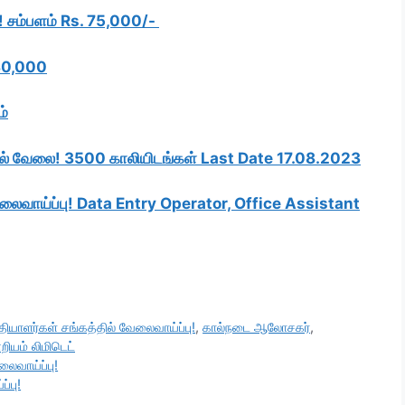
 சம்பளம் Rs. 75,000/-
 30,000
ம்
யில் வேலை! 3500 காலியிடங்கள் Last Date 17.08.2023
வேலைவாய்ப்பு! Data Entry Operator, Office Assistant
்தியாளர்கள் சங்கத்தில் வேலைவாய்ப்பு!
,
கால்நடை ஆலோசகர்
,
றியம் லிமிடெட்
லைவாய்ப்பு!
்பு!