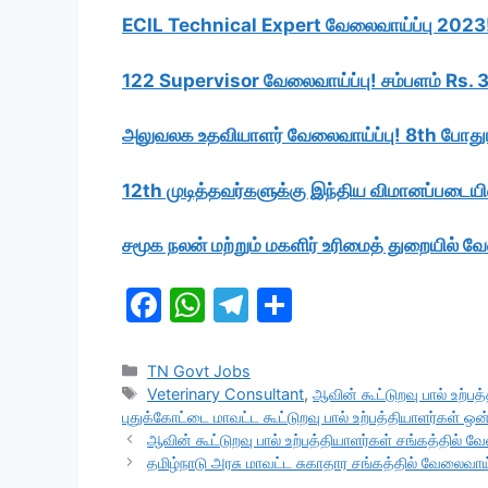
ECIL Technical Expert வேலைவாய்ப்பு 2023!
122 Supervisor வேலைவாய்ப்பு! சம்பளம் Rs.
அலுவலக உதவியாளர் வேலைவாய்ப்பு! 8th போது
12th முடித்தவர்களுக்கு இந்திய விமானப்படை
சமூக நலன் மற்றும் மகளிர் உரிமைத் துறையில் 
F
W
T
S
a
h
el
h
c
at
e
ar
Categories
TN Govt Jobs
Tags
Veterinary Consultant
,
ஆவின் கூட்டுறவு பால் உற்பத
e
s
gr
e
புதுக்கோட்டை மாவட்ட கூட்டுறவு பால் உற்பத்தியாளர்கள் ஒன்
b
A
a
ஆவின் கூட்டுறவு பால் உற்பத்தியாளர்கள் சங்கத்தில் வே
தமிழ்நாடு அரசு மாவட்ட சுகாதார சங்கத்தில் வேலைவாய்ப
o
p
m