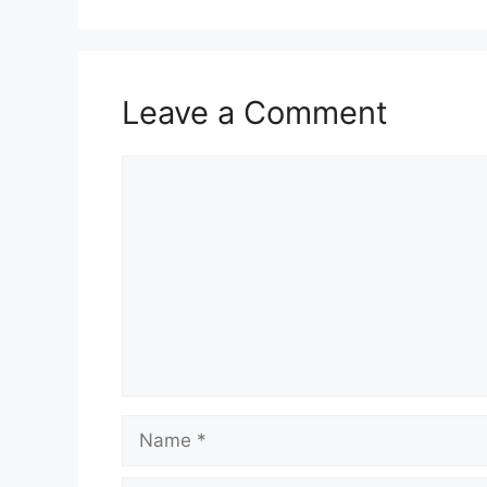
o
p
k
Leave a Comment
Comment
Name