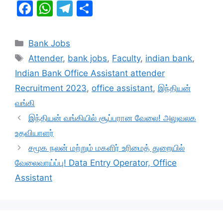
F
W
T
S
a
h
el
h
c
at
e
ar
Categories
Bank Jobs
e
s
gr
e
Tags
Attender
,
bank jobs
,
Faculty
,
indian bank
,
b
A
a
Indian Bank Office Assistant attender
o
p
m
Recruitment 2023
,
office assistant
,
இந்தியன்
o
p
வங்கி
k
இந்தியன் வங்கியில் சூப்பரான வேலை! அலுவலக
உதவியாளர்
சமூக நலன் மற்றும் மகளிர் உரிமைத் துறையில்
வேலைவாய்ப்பு! Data Entry Operator, Office
Assistant