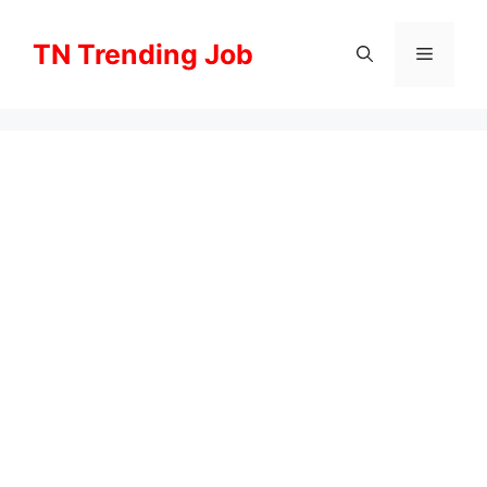
Skip
to
TN Trending Job
Menu
content