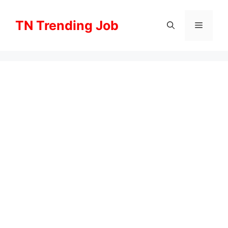
Skip
to
TN Trending Job
Menu
content