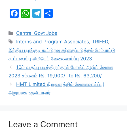
F
W
T
S
a
h
el
h
c
at
e
ar
Categories
Central Govt Jobs
e
s
gr
e
Tags
Interns and Program Associates
,
TRIFED
,
b
A
a
இந்திய பழங்குடி கூட்டுறவு சந்தைப்படுத்தல் மேம்பாட்டு
o
p
m
கூட்டமைப்பு லிமிடெட் வேலைவாய்ப்பு 2023
o
p
10ம் வகுப்பு படித்திருந்தால் போஸ்ட் ஆபீஸ் வேலை
k
2023 சம்பளம் Rs. 19,900/- to Rs. 63,200/-
HMT Limited நிறுவனத்தில் வேலைவாய்ப்பு!
அலுவலக உதவியாளர்
Leave a Comment