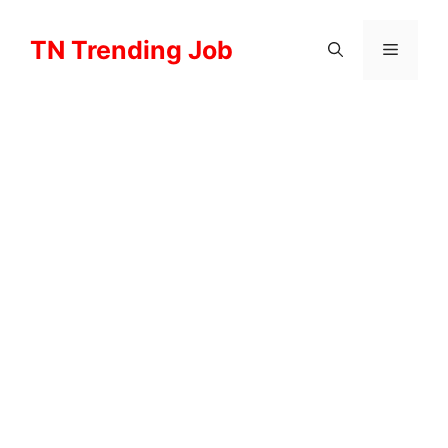
Skip
to
TN Trending Job
Menu
content