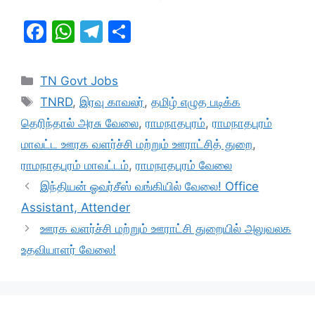
F
W
T
S
a
h
el
h
c
at
e
ar
Categories
TN Govt Jobs
e
s
gr
e
Tags
TNRD
,
இரவு காவலர்
,
தமிழ் எழுத படிக்க
b
A
a
தெரிந்தால் அரசு வேலை
,
ராமநாதபுரம்
,
ராமநாதபுரம்
o
p
m
மாவட்ட ஊரக வளர்ச்சி மற்றும் ஊராட்சித் துறை
,
o
p
ராமநாதபுரம் மாவட்டம்
,
ராமநாதபுரம் வேலை
k
இந்தியன் ஓவர்சீஸ் வங்கியில் வேலை! Office
Assistant, Attender
ஊரக வளர்ச்சி மற்றும் ஊராட்சி துறையில் அலுவலக
உதவியாளர் வேலை!