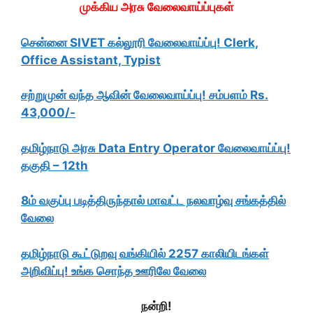
முக்கிய அரசு வேலைவாய்ப்புகள்
சென்னை SIVET கல்லூரி வேலைவாய்ப்பு! Clerk,
Office Assistant, Typist
சற்றுமுன் வந்த ஆவின் வேலைவாய்ப்பு! சம்பளம் Rs.
43,000/-
தமிழ்நாடு அரசு Data Entry Operator வேலைவாய்ப்பு!
தகுதி – 12th
8ம் வகுப்பு படித்திருந்தால் மாவட்ட நலவாழ்வு சங்கத்தில்
வேலை
தமிழ்நாடு கூட்டுறவு வங்கியில் 2257 காலியிடங்கள்
அறிவிப்பு! உங்க சொந்த ஊரிலே வேலை
நன்றி!