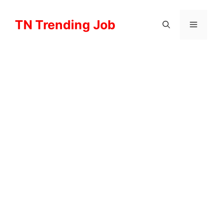
Skip
to
TN Trending Job
Menu
content