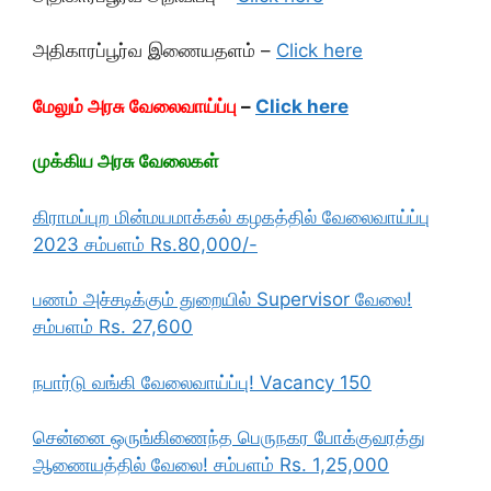
அதிகாரப்பூர்வ இணையதளம் –
Click here
மேலும் அரசு வேலைவாய்ப்பு
–
Click here
முக்கிய அரசு வேலைகள்
கிராமப்புற மின்மயமாக்கல் கழகத்தில் வேலைவாய்ப்பு
2023 சம்பளம் Rs.80,000/-
பணம் அச்சடிக்கும் துறையில் Supervisor வேலை!
சம்பளம் Rs. 27,600
நபார்டு வங்கி வேலைவாய்ப்பு! Vacancy 150
சென்னை ஒருங்கிணைந்த பெருநகர போக்குவரத்து
ஆணையத்தில் வேலை! சம்பளம் Rs. 1,25,000