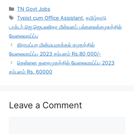
c
at
e
ar
Categories
TN Govt Jobs
e
s
gr
e
Tags
Typist cum Office Assistant
,
தமிழ்நாடு
b
A
a
டாக்டர்.ஜெ.ஜெயலலிதா மீன்வளப் பல்கலைக்கழகத்தில்
o
p
m
வேலைவாய்ப்பு
o
p
கிராமப்புற மின்மயமாக்கல் கழகத்தில்
k
வேலைவாய்ப்பு 2023 சம்பளம் Rs.80,000/-
சென்னை துறைமுகத்தில் வேலைவாய்ப்பு 2023
சம்பளம் Rs. 60000
Leave a Comment
Comment