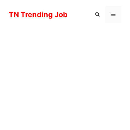
Skip
to
TN Trending Job
Menu
content