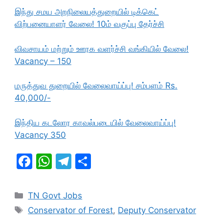
இந்து சமய அறநிலையத்துறையில் டிக்கெட்
விற்பனையாளர் வேலை! 10ம் வகுப்பு தேர்ச்சி
விவசாயம் மற்றும் ஊரக வளர்ச்சி வங்கியில் வேலை!
Vacancy – 150
மருத்துவ துறையில் வேலைவாய்ப்பு! சம்பளம் Rs.
40,000/-
இந்திய கடலோர காவல்படையில் வேலைவாய்ப்பு!
Vacancy 350
F
W
T
S
a
h
el
h
c
at
e
ar
Categories
TN Govt Jobs
e
s
gr
e
Tags
Conservator of Forest
,
Deputy Conservator