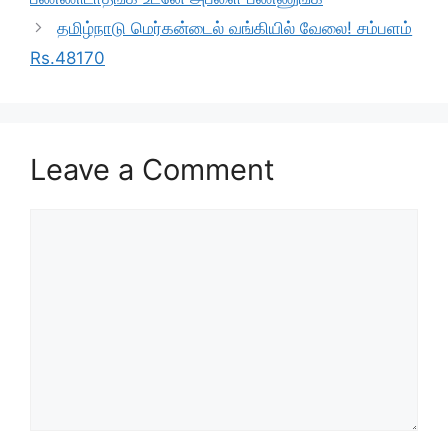
o
p
m
தமிழ்நாடு மெர்கன்டைல் வங்கியில் வேலை! சம்பளம்
o
p
Rs.48170
k
Leave a Comment
Comment