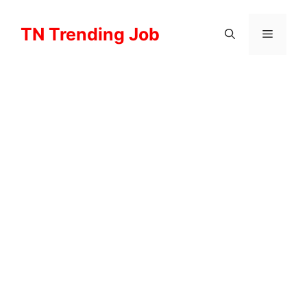
Skip
to
TN Trending Job
Menu
content