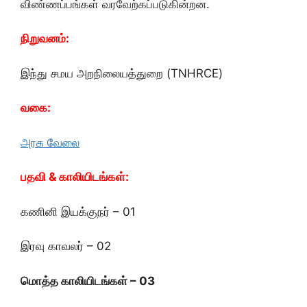
விண்ணப்பங்கள் வரவேற்கப்படுகின்றன.
நிறுவனம்:
இந்து சமய அறநிலையத்துறை (TNHRCE)
வகை:
அரசு வேலை
பதவி &
காலியிடங்கள்:
கணினி இயக்குநர் – 01
இரவு காவலர் – 02
மொத்த காலியிடங்கள் – 03