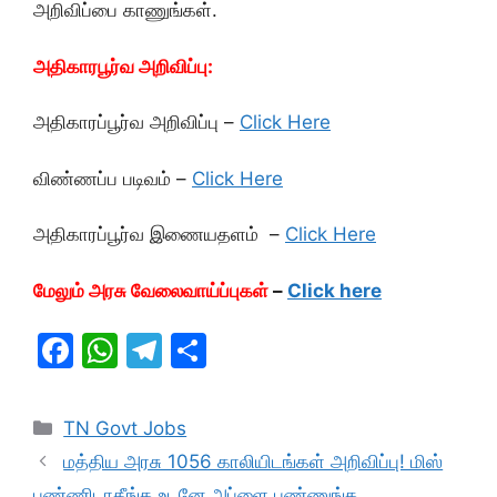
அறிவிப்பை காணுங்கள்.
அதிகாரபூர்வ அறிவிப்பு:
அதிகாரப்பூர்வ அறிவிப்பு –
Click Here
விண்ணப்ப படிவம் –
Click Here
அதிகாரப்பூர்வ இணையதளம் –
Click Here
மேலும் அரசு வேலைவாய்ப்புகள்
–
Click here
F
W
T
S
a
h
el
h
c
at
e
ar
Categories
TN Govt Jobs
e
s
gr
e
மத்திய அரசு 1056 காலியிடங்கள் அறிவிப்பு! மிஸ்
b
A
a
பண்ணிடாதீங்க உடனே அப்ளை பண்ணுங்க