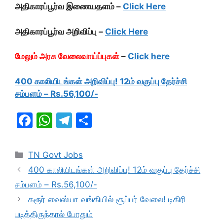
அதிகாரப்பூர்வ இணையதளம் –
Click Here
அதிகாரப்பூர்வ அறிவிப்பு –
Click Here
மேலும் அரசு வேலைவாய்ப்புகள்
–
Click here
400 காலியிடங்கள் அறிவிப்பு! 12ம் வகுப்பு தேர்ச்சி
சம்பளம் – Rs.56,100/-
F
W
T
S
a
h
el
h
c
at
e
ar
Categories
TN Govt Jobs
e
s
gr
e
400 காலியிடங்கள் அறிவிப்பு! 12ம் வகுப்பு தேர்ச்சி
b
A
a
சம்பளம் – Rs.56,100/-
o
p
m
கரூர் வைஸ்யா வங்கியில் சூப்பர் வேலை! டிகிரி
o
p
படித்திருந்தால் போதும்