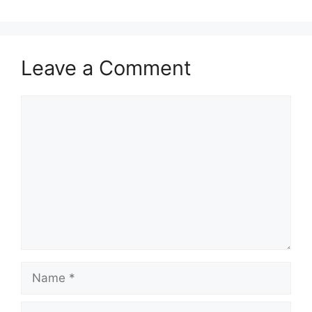
k
Leave a Comment
Comment
Name
Email