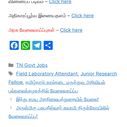
விண்ணப்ப படிவம் –
Click here
அதிகாரப்பூர்வ இணையதளம் –
Click here
அரசு வேலைவாய்ப்புகள் –
Click here
F
W
T
S
a
h
el
h
c
at
e
ar
Categories
TN Govt Jobs
e
s
gr
e
Tags
Field Laboratory Attendant
,
Junior Research
b
A
a
Fellow
,
தமிழ்நாடு கால்நடை மருத்துவ அறிவியல்
o
p
m
பல்கலைக்கழகத்தில் வேலைவாய்ப்பு
o
p
இந்து சமய அறநிலையத்துறையில் வேலை!
k
அருள்மிகு பசுபதீஸ்வரர் சுவாமி திருக்கோயிலில்
வேலைவாய்ப்பு!