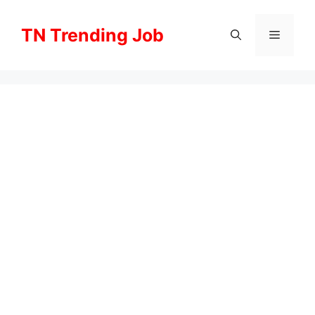
Skip
to
TN Trending Job
Menu
content