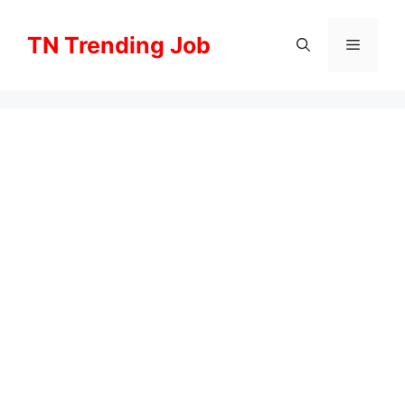
Skip
to
TN Trending Job
Menu
content