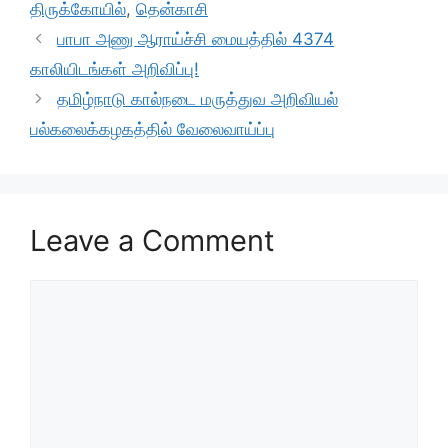
o
p
m
திருக்கோயில்
,
தென்காசி
o
p
பாபா அணு ஆராய்ச்சி மையத்தில் 4374
k
காலியிடங்கள் அறிவிப்பு!
தமிழ்நாடு கால்நடை மருத்துவ அறிவியல்
பல்கலைக்கழகத்தில் வேலைவாய்ப்பு
Leave a Comment
Comment