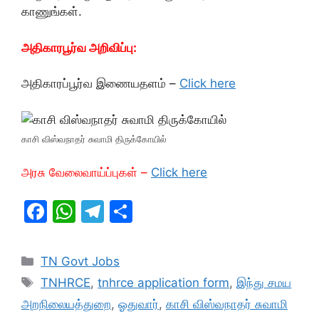
காணுங்கள்.
அதிகாரபூர்வ அறிவிப்பு:
அதிகாரப்பூர்வ இணையதளம் –
Click here
காசி விஸ்வநாதர் சுவாமி திருக்கோயில்
அரசு வேலைவாய்ப்புகள் –
Click here
F
W
T
S
a
h
el
h
c
at
e
ar
Categories
TN Govt Jobs
e
s
gr
e
Tags
TNHRCE
,
tnhrce application form
,
இந்து சமய
b
A
a
அறநிலையத்துறை
,
ஓதுவார்
,
காசி விஸ்வநாதர் சுவாமி