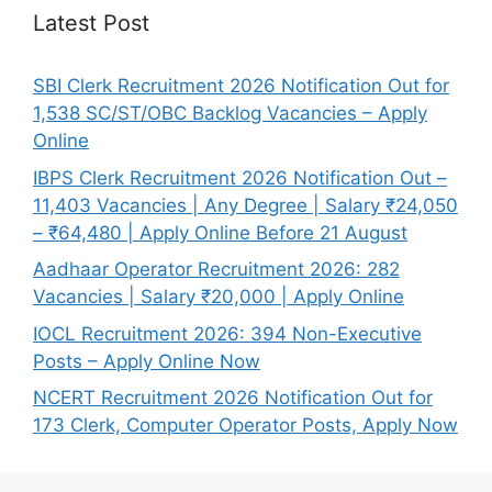
Latest Post
SBI Clerk Recruitment 2026 Notification Out for
1,538 SC/ST/OBC Backlog Vacancies – Apply
Online
IBPS Clerk Recruitment 2026 Notification Out –
11,403 Vacancies | Any Degree | Salary ₹24,050
– ₹64,480 | Apply Online Before 21 August
Aadhaar Operator Recruitment 2026: 282
Vacancies | Salary ₹20,000 | Apply Online
IOCL Recruitment 2026: 394 Non-Executive
Posts – Apply Online Now
NCERT Recruitment 2026 Notification Out for
173 Clerk, Computer Operator Posts, Apply Now