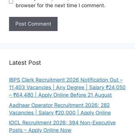
browser for the next time I comment.
Latest Post
IBPS Clerk Recruitment 2026 Notification Out –
11,403 Vacancies | Any Degree | Salary ₹24,050
– ₹64,480 | Apply Online Before 21 August
Aadhaar Operator Recruitment 2026: 282
Vacancies | Salary ₹20,000 | Apply Online
IOCL Recruitment 2026: 394 Non-Executive
Posts – Apply Online Now