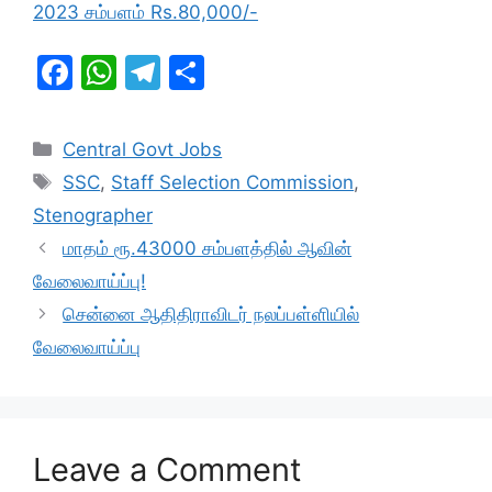
2023 சம்பளம் Rs.80,000/-
F
W
T
S
a
h
el
h
c
at
e
ar
Categories
Central Govt Jobs
e
s
gr
e
Tags
SSC
,
Staff Selection Commission
,
b
A
a
Stenographer
o
p
m
மாதம் ரூ.43000 சம்பளத்தில் ஆவின்
o
p
வேலைவாய்ப்பு!
k
சென்னை ஆதிதிராவிடர் நலப்பள்ளியில்
வேலைவாய்ப்பு
Leave a Comment