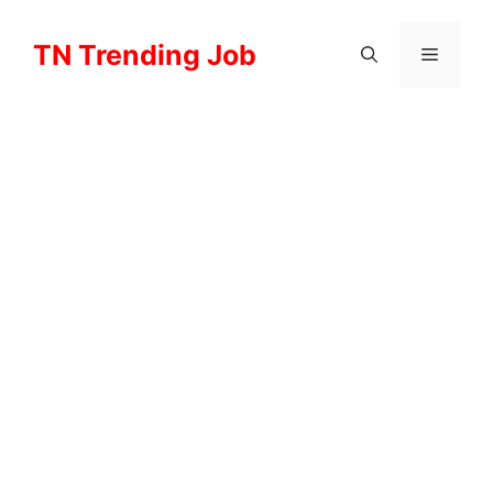
Skip
to
TN Trending Job
Menu
content