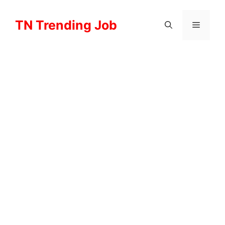
Skip
to
TN Trending Job
Menu
content