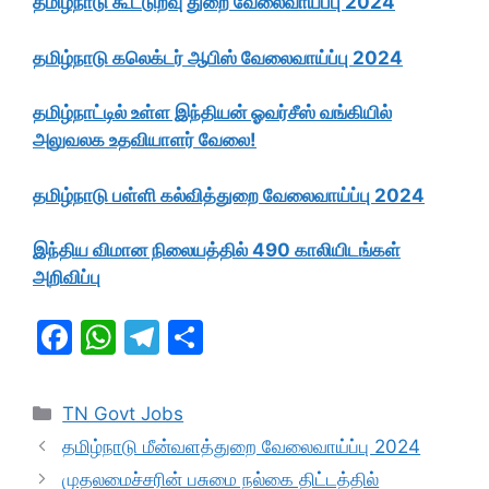
தமிழ்நாடு கூட்டுறவு துறை வேலைவாய்ப்பு 2024
தமிழ்நாடு கலெக்டர் ஆபிஸ் வேலைவாய்ப்பு 2024
தமிழ்நாட்டில் உள்ள இந்தியன் ஓவர்சீஸ் வங்கியில்
அலுவலக உதவியாளர் வேலை!
தமிழ்நாடு பள்ளி கல்வித்துறை வேலைவாய்ப்பு 2024
இந்திய விமான நிலையத்தில் 490 காலியிடங்கள்
அறிவிப்பு
F
W
T
S
a
h
el
h
c
at
e
ar
Categories
TN Govt Jobs
e
s
gr
e
தமிழ்நாடு மீன்வளத்துறை வேலைவாய்ப்பு 2024
b
A
a
முதலமைச்சரின் பசுமை நல்கை திட்டத்தில்