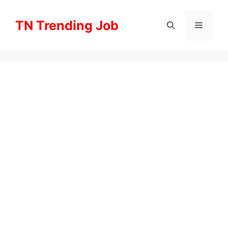
Skip
to
TN Trending Job
Menu
content