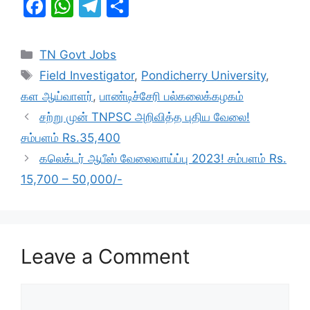
F
W
T
S
a
h
el
h
c
at
e
ar
Categories
TN Govt Jobs
e
s
gr
e
Tags
Field Investigator
,
Pondicherry University
,
b
A
a
கள ஆய்வாளர்
,
பாண்டிச்சேரி பல்கலைக்கழகம்
o
p
m
சற்று முன் TNPSC அறிவித்த புதிய வேலை!
o
p
சம்பளம் Rs.35,400
k
கலெக்டர் ஆபீஸ் வேலைவாய்ப்பு 2023! சம்பளம் Rs.
15,700 – 50,000/-
Leave a Comment
Comment