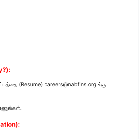
y?):
்பத்தை (Resume) careers@nabfins.org க்கு
ாணுங்கள்.
cation):