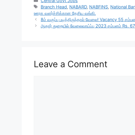
c
at
e
ar
Categories
Central Govt Jobs
Tags
Branch Head
,
NABARD
,
NABFINS
,
National Ba
e
s
gr
e
ஊரக வளர்ச்சிக்கான தேசிய வங்கி.
b
A
a
8ம் வகுப்பு படித்திருந்தால் வேலை! Vacancy 55 சம்ப
ஆதார் துறையில் வேலைவாய்ப்பு 2023 சம்பளம் Rs. 6
o
p
m
o
p
k
Leave a Comment
Comment