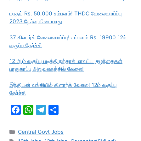
மாதம் Rs. 50,000 சம்பளம்! THDC வேலைவாய்ப்பு
2023 தேர்வு கிடையாது
37 கிளார்க் வேலைவாய்ப்பு! சம்பளம் Rs. 19900 12ம்
வகுப்பு தேர்ச்சி
12 ஆம் வகுப்பு படித்திருந்தால் மாவட்ட குழந்தைகள்
பாதுகாப்பு அலுவலகத்தில் வேலை!
இந்தியன் வங்கியில் கிளார்க் வேலை! 12ம் வகுப்பு
தேர்ச்சி
F
W
T
S
a
h
el
h
c
at
e
ar
Categories
Central Govt Jobs
e
s
gr
e
Tags