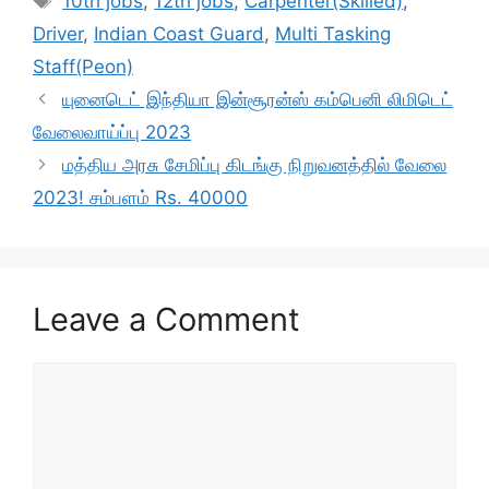
10th jobs
,
12th jobs
,
Carpenter(Skilled)
,
b
A
a
Driver
,
Indian Coast Guard
,
Multi Tasking
o
p
m
Staff(Peon)
o
p
யுனைடெட் இந்தியா இன்சூரன்ஸ் கம்பெனி லிமிடெட்
k
வேலைவாய்ப்பு 2023
மத்திய அரசு சேமிப்பு கிடங்கு நிறுவனத்தில் வேலை
2023! சம்பளம் Rs. 40000
Leave a Comment
Comment