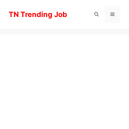
Skip
to
TN Trending Job
Menu
content