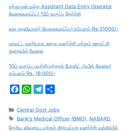
சற்றுமுன் வந்த Assistant Data Entry Operator
வேலைவாய்ப்பு! 12ம் வகுப்பு தேர்ச்சி
கள உதவியாளர் வேலைவாய்ப்பு! சம்பளம் Rs.31000/-
மாவட்ட வாரியாக ஊரக வளர்ச்சி மற்றும் ஊராட்சி
துறையில் வேலை
10ம் வகுப்பு படித்திருந்தால் போஸ்ட் ஆபீஸ் வேலை!
சம்பளம் Rs. 18,000/-
F
W
T
S
a
h
el
h
c
at
e
ar
Categories
Central Govt Jobs
e
s
gr
e
Tags
Bank's Medical Officer (BMO)
,
NABARD
,
b
A
a
தேசிய விவசாய மற்றும் கிராமப்புற வளர்ச்சி வங்கியில்