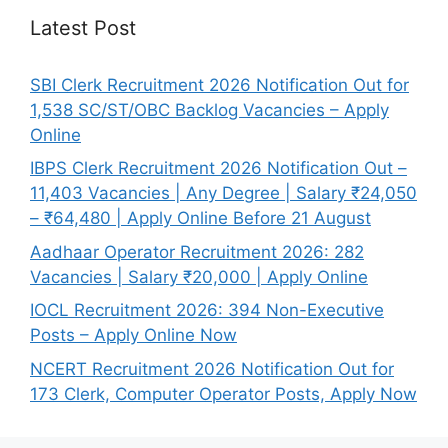
Latest Post
SBI Clerk Recruitment 2026 Notification Out for
1,538 SC/ST/OBC Backlog Vacancies – Apply
Online
IBPS Clerk Recruitment 2026 Notification Out –
11,403 Vacancies | Any Degree | Salary ₹24,050
– ₹64,480 | Apply Online Before 21 August
Aadhaar Operator Recruitment 2026: 282
Vacancies | Salary ₹20,000 | Apply Online
IOCL Recruitment 2026: 394 Non-Executive
Posts – Apply Online Now
NCERT Recruitment 2026 Notification Out for
173 Clerk, Computer Operator Posts, Apply Now