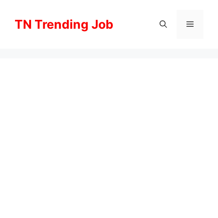
Skip
to
TN Trending Job
Menu
content