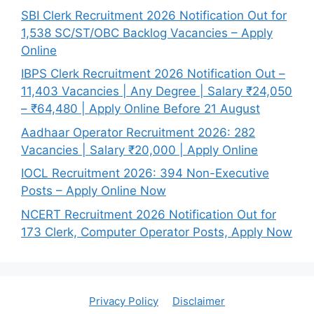
SBI Clerk Recruitment 2026 Notification Out for
1,538 SC/ST/OBC Backlog Vacancies – Apply
Online
IBPS Clerk Recruitment 2026 Notification Out –
11,403 Vacancies | Any Degree | Salary ₹24,050
– ₹64,480 | Apply Online Before 21 August
Aadhaar Operator Recruitment 2026: 282
Vacancies | Salary ₹20,000 | Apply Online
IOCL Recruitment 2026: 394 Non-Executive
Posts – Apply Online Now
NCERT Recruitment 2026 Notification Out for
173 Clerk, Computer Operator Posts, Apply Now
Privacy Policy
Disclaimer