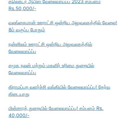
கலெக்டர் ஆபிஸ் வேலைவாய்ப்பு 2023 சம்பளம்
Rs.50,000/-
வலங்கைமான் ஊராட்சி ஒன்றிய அலுவலகத்தில் வேலை!
8ம் வகுப்பு போதும்
நன்னிலம் ஊராட்சி ஒன்றிய அலுவலகத்தில்
வேலைவாய்ப்பு
சமூக நலன் மற்றும் மகளிர் உரிமை துறையில்
வேலைவாய்ப்பு
கிராமப்புற வளர்ச்சி வங்கியில் வேலைவாய்ப்பு! தேர்வு
கிடையாது
மின்சாரத் துறையில் வேலைவாய்ப்பு! சம்பளம் Rs.
40,000/-