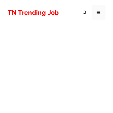
Skip
to
TN Trending Job
Menu
content