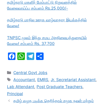
தமிழ்நாடு மகளிர் மேம்பாட்டு நிறுவனத்தில்
வேலைவாய்ப்பு சம்பளம் Rs.25,000/-
தமிழ்நாடு மாநில ஊரக வாழ்வாதார இயக்கத்தில்
வேலை!
TNPSC மூலம் இந்து சமய அறநிலையத்துறையில்
வேலை! சம்பளம் Rs. 37,700
F
W
T
S
a
h
el
h
c
at
e
ar
Categories
Central Govt Jobs
e
s
gr
e
Tags
Accountant
,
EMRS
,
Jr. Secretariat Assistant
,
b
A
a
Lab Attendant
,
Post Graduate Teachers
,
o
p
m
Principal
o
p
தமிழ் எழுத படிக்க தெரிந்தால் சமூக நலன் மற்றும்