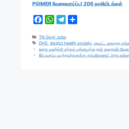
PGIMER வேலைவாய்ப்பு! 206 காலியிடங்கள்
F
W
T
S
a
h
el
h
c
at
e
ar
Categories
TN Govt Jobs
Tags
DHS
,
district health society
,
மாவட்ட சுகாதார சங்
e
s
gr
e
ஊரக வளர்ச்சி மற்றும் பஞ்சாயத்து ராஜ் துறையில் வேலை
b
A
a
8ம் வகுப்பு படித்தவர்களுக்கு கும்பகோணம் அரசு கல்
o
p
m
o
p
k