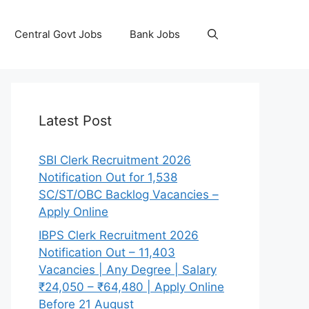
Central Govt Jobs
Bank Jobs
Latest Post
SBI Clerk Recruitment 2026
Notification Out for 1,538
SC/ST/OBC Backlog Vacancies –
Apply Online
IBPS Clerk Recruitment 2026
Notification Out – 11,403
Vacancies | Any Degree | Salary
₹24,050 – ₹64,480 | Apply Online
Before 21 August