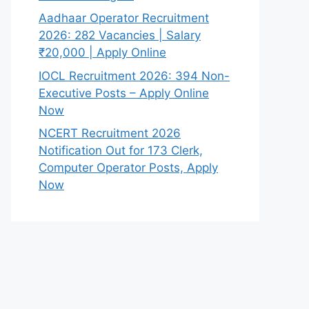
Aadhaar Operator Recruitment
2026: 282 Vacancies | Salary
₹20,000 | Apply Online
IOCL Recruitment 2026: 394 Non-
Executive Posts – Apply Online
Now
NCERT Recruitment 2026
Notification Out for 173 Clerk,
Computer Operator Posts, Apply
Now