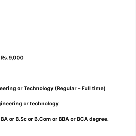
–
Rs.9,000
ering or Technology (Regular – Full time)
gineering or technology
–
BA or B.Sc or B.Com or BBA or BCA degree.