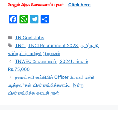
மேலும் அரசு வேலைவாய்ப்புகள்
–
Click here
F
W
T
S
a
h
el
h
c
at
e
ar
Categories
TN Govt Jobs
e
s
gr
e
Tags
TNCI
,
TNCI Recruitment 2023
,
தமிழ்நாடு
b
A
a
கம்ப்யூட்டர் பயிற்சி நிறுவனம்
o
p
m
TNWEC வேலைவாய்ப்பு 2024! சம்பளம்
o
p
Rs.75,000
k
தனலட்சுமி வங்கியில் Officer வேலை! டிகிரி
படித்தவர்கள் விண்ணப்பிக்கலாம்… இன்று
விண்ணப்பிக்க கடைசி நாள்