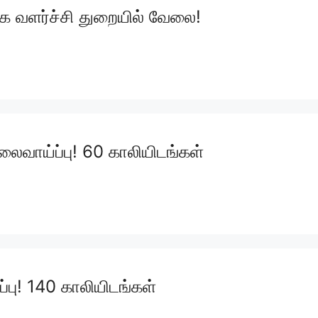
ரக வளர்ச்சி துறையில்‌ வேலை!
லைவாய்ப்பு! 60 காலியிடங்கள்
்பு! 140 காலியிடங்கள்