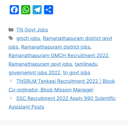
F
W
T
S
a
h
el
h
c
at
e
ar
Categories
TN Govt Jobs
e
s
gr
e
Tags
gmch jobs
,
Ramanathapuram district govt
b
A
a
jobs
,
Ramanathapuram district jobs
,
o
p
m
Ramanathapuram GMCH Recruitment 2022
,
o
p
Ramanathapuram govt jobs
,
tamilnadu
k
governemnt jobs 2022
,
tn govt jobs
TNSRLM Tenkasi Recruitment 2022 | Block
Co-ordinator, Block Mission Manager
SSC Recruitment 2022 Apply 990 Scientific
Assistant Posts