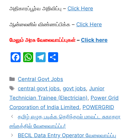
அதிகாரப்பூர்வ அறிவிப்பு –
Click Here
ஆன்லைனில் விண்ணப்பிக்க –
Click Here
மேலும் அரசு வேலைவாய்ப்புகள்
–
Click here
F
W
T
S
a
h
el
h
c
at
e
ar
Categories
Central Govt Jobs
e
s
gr
e
Tags
central govt jobs
,
govt jobs
,
Junior
b
A
a
Technician Trainee (Electrician)
,
Power Grid
o
p
m
Corporation of India Limited
,
POWERGRID
o
p
தமிழ் எழுத படிக்க தெரிந்தால் மாவட்ட சுகாதார
k
சங்கத்தில் வேலைவாய்ப்பு!
BECIL Data Entry Operator வேலைவாய்ப்பு