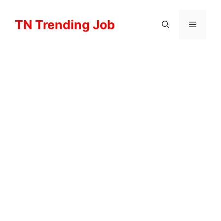
Skip
to
TN Trending Job
Menu
content