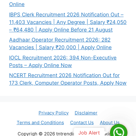
Online
IBPS Clerk Recruitment 2026 Notification Out –
11,403 Vacancies | Any Degree | Salary ₹24,050
– ₹64,480 | Apply Online Before 21 August
Aadhaar Operator Recruitment 2026: 282
Vacancies | Salary ₹20,000 | Apply Online
IOCL Recruitment 2026: 394 Non-Executive
Posts – Apply Online Now
NCERT Recruitment 2026 Notification Out for
173 Clerk, Computer Operator Posts, Apply Now
Privacy Policy
Disclaimer
Terms and Conditions
Contact Us
About Us
Join
Job Alert
Copyrigh © 2026 tntrendingjob.com. All Rights