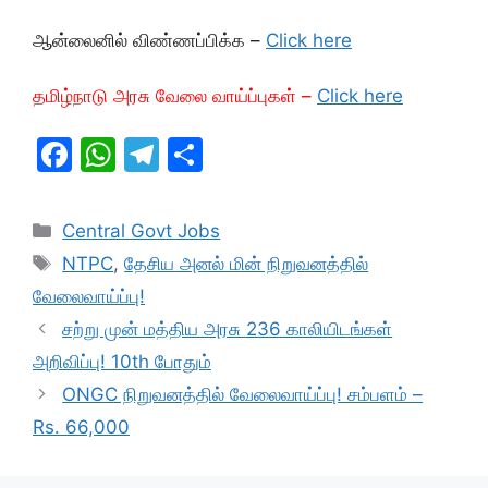
ஆன்லைனில் விண்ணப்பிக்க –
Click here
தமிழ்நாடு அரசு வேலை வாய்ப்புகள் –
Click here
F
W
T
S
a
h
el
h
c
at
e
ar
Categories
Central Govt Jobs
e
s
gr
e
Tags
NTPC
,
தேசிய அனல் மின் நிறுவனத்தில்
b
A
a
வேலைவாய்ப்பு!
o
p
m
சற்று முன் மத்திய அரசு 236 காலியிடங்கள்
o
p
அறிவிப்பு! 10th போதும்
k
ONGC நிறுவனத்தில் வேலைவாய்ப்பு! சம்பளம் –
Rs. 66,000