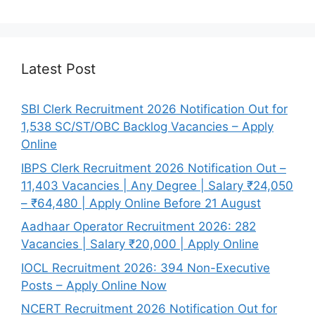
Latest Post
SBI Clerk Recruitment 2026 Notification Out for
1,538 SC/ST/OBC Backlog Vacancies – Apply
Online
IBPS Clerk Recruitment 2026 Notification Out –
11,403 Vacancies | Any Degree | Salary ₹24,050
– ₹64,480 | Apply Online Before 21 August
Aadhaar Operator Recruitment 2026: 282
Vacancies | Salary ₹20,000 | Apply Online
IOCL Recruitment 2026: 394 Non-Executive
Posts – Apply Online Now
NCERT Recruitment 2026 Notification Out for