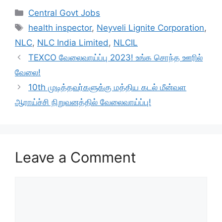
c
at
e
ar
Categories
Central Govt Jobs
e
s
gr
e
Tags
health inspector
,
Neyveli Lignite Corporation
,
b
A
a
NLC
,
NLC India Limited
,
NLCIL
o
p
m
TEXCO வேலைவாய்ப்பு 2023! உங்க சொந்த ஊரில்
o
p
வேலை!
k
10th முடித்தவர்களுக்கு மத்திய கடல் மீன்வள
ஆராய்ச்சி நிறுவனத்தில் வேலைவாய்ப்பு!
Leave a Comment
Comment