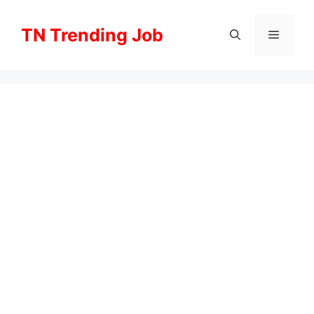
Skip
to
TN Trending Job
Menu
content