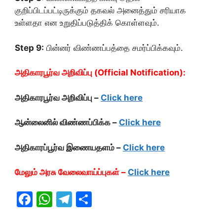
குறிப்பிடப்பட்டிருக்கும் தகவல் அனைத்தும் சரியாக
உள்ளதா என உறுதிப்படுத்திக் கொள்ளவும்.
Step 9:
பின்னர் விண்ணப்பத்தை சமர்ப்பிக்கவும்.
அதிகாரபூர்வ அறிவிப்பு (Official Notification):
அதிகாரபூர்வ அறிவிப்பு –
Click here
ஆன்லைனில் விண்ணப்பிக்க –
Click here
அதிகாரப்பூர்வ இணையதளம் –
Click here
மேலும் அரசு வேலைவாய்ப்புகள் –
Click here
F
W
T
S
a
h
el
h