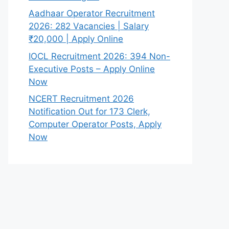
Aadhaar Operator Recruitment
2026: 282 Vacancies | Salary
₹20,000 | Apply Online
IOCL Recruitment 2026: 394 Non-
Executive Posts – Apply Online
Now
NCERT Recruitment 2026
Notification Out for 173 Clerk,
Computer Operator Posts, Apply
Now