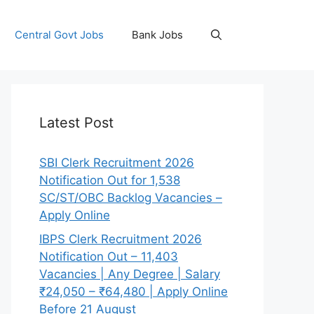
Central Govt Jobs
Bank Jobs
Latest Post
SBI Clerk Recruitment 2026
Notification Out for 1,538
SC/ST/OBC Backlog Vacancies –
Apply Online
IBPS Clerk Recruitment 2026
Notification Out – 11,403
Vacancies | Any Degree | Salary
₹24,050 – ₹64,480 | Apply Online
Before 21 August