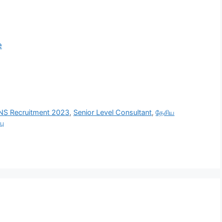
e
S Recruitment 2023
,
Senior Level Consultant
,
தேசிய
பு