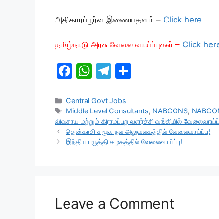
அதிகாரப்பூர்வ இணையதளம் –
Click here
தமிழ்நாடு அரசு வேலை வாய்ப்புகள் –
Click her
F
W
T
S
a
h
el
h
c
at
e
ar
Categories
Central Govt Jobs
Tags
Middle Level Consultants
,
NABCONS
,
NABCON
e
s
gr
e
விவசாய மற்றும் கிராமப்புற வளர்ச்சி வங்கியில் வேலைவாய்ப்
b
A
a
தென்காசி சமூக நல அலுவலகத்தில் வேலைவாய்ப்பு!
இந்திய பருத்தி கழகத்தில் வேலைவாய்ப்பு!
o
p
m
o
p
k
Leave a Comment