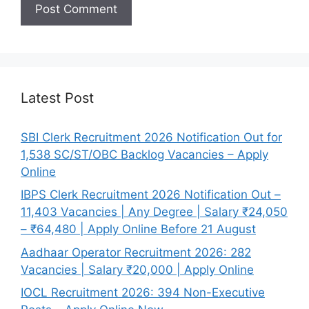
Latest Post
SBI Clerk Recruitment 2026 Notification Out for
1,538 SC/ST/OBC Backlog Vacancies – Apply
Online
IBPS Clerk Recruitment 2026 Notification Out –
11,403 Vacancies | Any Degree | Salary ₹24,050
– ₹64,480 | Apply Online Before 21 August
Aadhaar Operator Recruitment 2026: 282
Vacancies | Salary ₹20,000 | Apply Online
IOCL Recruitment 2026: 394 Non-Executive