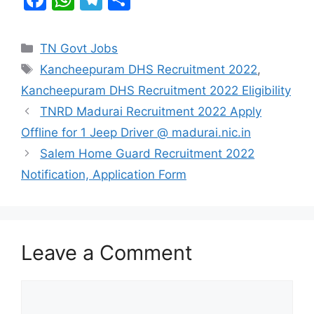
a
h
el
h
c
at
e
ar
Categories
TN Govt Jobs
e
s
gr
e
Tags
Kancheepuram DHS Recruitment 2022
,
b
A
a
Kancheepuram DHS Recruitment 2022 Eligibility
o
p
m
TNRD Madurai Recruitment 2022 Apply
o
p
Offline for 1 Jeep Driver @ madurai.nic.in
k
Salem Home Guard Recruitment 2022
Notification, Application Form
Leave a Comment
Comment