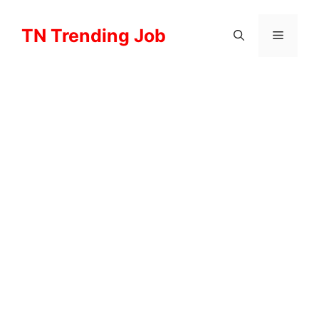
Skip
to
TN Trending Job
Menu
content