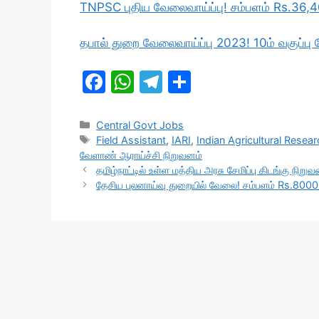
TNPSC புதிய வேலைவாய்ப்பு! சம்பளம் Rs.36,
தபால் துறை வேலைவாய்ப்பு 2023! 10ம் வகுப்பு த
F
W
T
S
a
h
el
h
c
at
e
ar
Categories
Central Govt Jobs
Tags
Field Assistant
,
IARI
,
Indian Agricultural Resear
e
s
gr
e
வேளாண் ஆராய்ச்சி நிறுவனம்
b
A
a
தமிழ்நாட்டில் உள்ள மத்திய அரசு சேமிப்பு கிடங்கு நி
தேசிய புலனாய்வு துறையில் வேலை! சம்பளம் Rs.8000
o
p
m
o
p
k