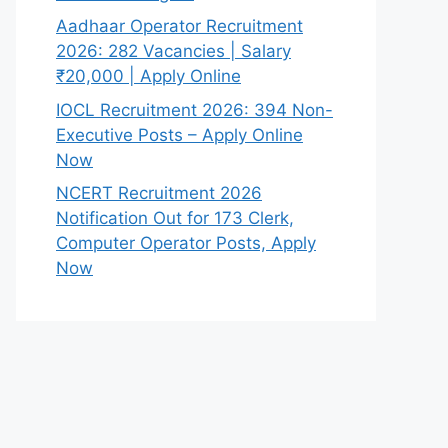
Aadhaar Operator Recruitment
2026: 282 Vacancies | Salary
₹20,000 | Apply Online
IOCL Recruitment 2026: 394 Non-
Executive Posts – Apply Online
Now
NCERT Recruitment 2026
Notification Out for 173 Clerk,
Computer Operator Posts, Apply
Now