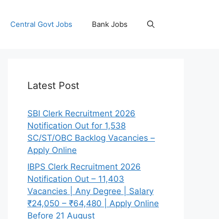
Central Govt Jobs
Bank Jobs
Latest Post
SBI Clerk Recruitment 2026
Notification Out for 1,538
SC/ST/OBC Backlog Vacancies –
Apply Online
IBPS Clerk Recruitment 2026
Notification Out – 11,403
Vacancies | Any Degree | Salary
₹24,050 – ₹64,480 | Apply Online
Before 21 August