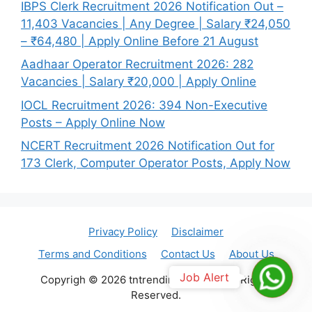
IBPS Clerk Recruitment 2026 Notification Out –
11,403 Vacancies | Any Degree | Salary ₹24,050
– ₹64,480 | Apply Online Before 21 August
Aadhaar Operator Recruitment 2026: 282
Vacancies | Salary ₹20,000 | Apply Online
IOCL Recruitment 2026: 394 Non-Executive
Posts – Apply Online Now
NCERT Recruitment 2026 Notification Out for
173 Clerk, Computer Operator Posts, Apply Now
Privacy Policy
Disclaimer
Terms and Conditions
Contact Us
About Us
Join
Job Alert
Copyrigh © 2026 tntrendingjob.com. All Rights
Reserved.