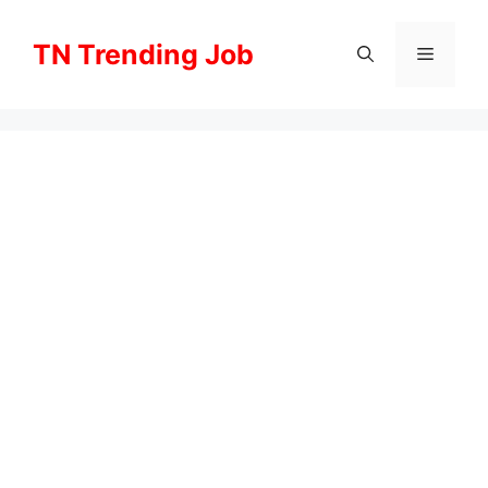
Skip
to
TN Trending Job
Menu
content