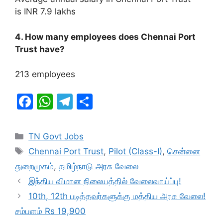
is INR 7.9 lakhs
4. How many employees does Chennai Port
Trust have?
213 employees
F
W
T
S
a
h
el
h
c
at
e
ar
Categories
TN Govt Jobs
e
s
gr
e
Tags
Chennai Port Trust
,
Pilot (Class-I)
,
சென்னை
b
A
a
துறைமுகம்
,
தமிழ்நாடு அரசு வேலை
o
p
m
இந்திய விமான நிலையத்தில் வேலைவாய்ப்பு!
o
p
10th, 12th படித்தவர்களுக்கு மத்திய அரசு வேலை!
k
சம்பளம் Rs 19,900