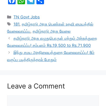
F
W
T
S
a
h
el
h
c
at
e
ar
Categories
TN Govt Jobs
e
s
gr
e
Tags
181
,
தமிழ்நாடு அரசு பெண்கள் உதவி மையத்தில்
b
A
a
வேலைவாய்ப்பு
,
தமிழ்நாடு அரசு வேலை
o
p
m
தமிழ்நாடு அரசு எழுதுபொருள் மற்றும் அச்சுத்துறை
o
p
வேலைவாய்ப்பு! சம்பளம் Rs.19,500 to Rs.71,900
k
இந்து சமய அறநிலையத்துறை வேலைவாய்ப்பு! 8ம்
வகுப்பு படித்திருந்தால் போதும்
Leave a Comment
Comment