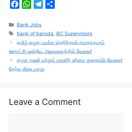
F
W
T
S
a
h
el
h
c
at
e
ar
Categories
Bank Jobs
e
s
gr
e
Tags
bank of baroda
,
BC Supervisors
b
A
a
தமிழ் எழுத படிக்க தெரிந்தால் ராமநாதபுரம்
o
p
m
ஊராட்சி ஒன்றிய அலுவலகத்தில் வேலை!
o
p
சமூக நலன் மற்றும் மகளிர் உரிமை துறையில் வேலை!
k
தேர்வு கிடையாது
Leave a Comment
Comment