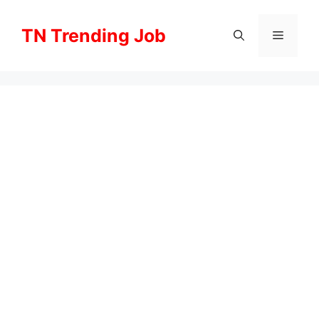
Skip
to
TN Trending Job
Menu
content