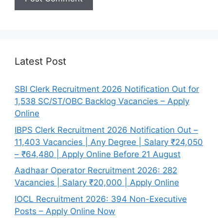
Latest Post
SBI Clerk Recruitment 2026 Notification Out for
1,538 SC/ST/OBC Backlog Vacancies – Apply
Online
IBPS Clerk Recruitment 2026 Notification Out –
11,403 Vacancies | Any Degree | Salary ₹24,050
– ₹64,480 | Apply Online Before 21 August
Aadhaar Operator Recruitment 2026: 282
Vacancies | Salary ₹20,000 | Apply Online
IOCL Recruitment 2026: 394 Non-Executive
Posts – Apply Online Now