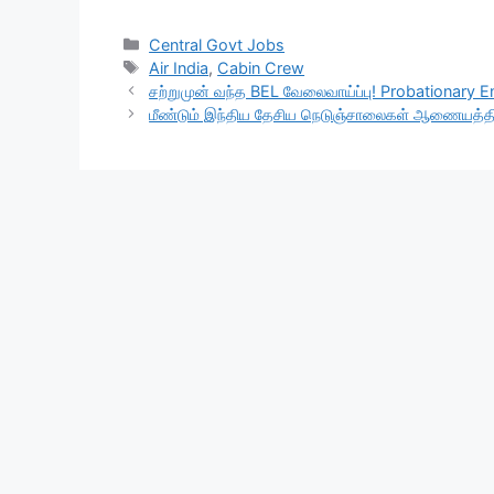
a
h
el
h
c
at
e
ar
Categories
Central Govt Jobs
Tags
Air India
,
Cabin Crew
e
s
gr
e
சற்றுமுன் வந்த BEL வேலைவாய்ப்பு! Probationary E
b
A
a
மீண்டும் இந்திய தேசிய நெடுஞ்சாலைகள் ஆணையத்தில
o
p
m
o
p
k