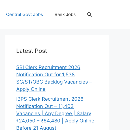
Central Govt Jobs
Bank Jobs
Latest Post
SBI Clerk Recruitment 2026
Notification Out for 1,538
SC/ST/OBC Backlog Vacancies –
Apply Online
IBPS Clerk Recruitment 2026
Notification Out – 11,403
Vacancies | Any Degree | Salary
₹24,050 – ₹64,480 | Apply Online
Before 21 August