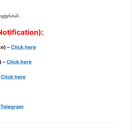
ாணுங்கள்.
Notification):
te) –
Click here
) –
Click here
–
Click here
 Telegram