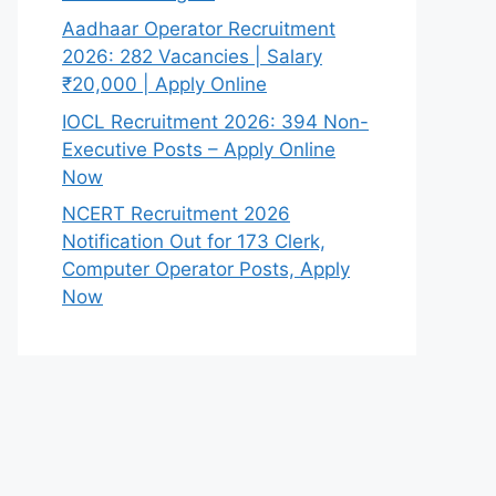
Aadhaar Operator Recruitment
2026: 282 Vacancies | Salary
₹20,000 | Apply Online
IOCL Recruitment 2026: 394 Non-
Executive Posts – Apply Online
Now
NCERT Recruitment 2026
Notification Out for 173 Clerk,
Computer Operator Posts, Apply
Now