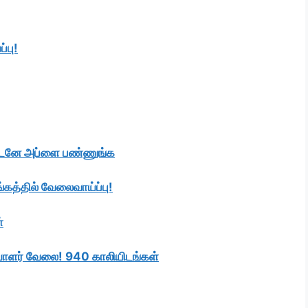
்பு!
 உடனே அப்ளை பண்ணுங்க
ங்கத்தில் வேலைவாய்ப்பு!
்
உதவியாளர் வேலை! 940 காலியிடங்கள்