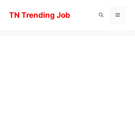
Skip
to
TN Trending Job
Menu
content